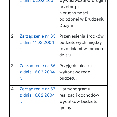
z dnia 02.02.2004
wywoławczej w drugim
r.
przetargu
nieruchomości
położonej w Brudzeniu
Dużym
2
Zarządzenie nr 65
Przeniesienia środków
z dnia 11.02.2004
budżetowych między
r.
rozdziałami w ramach
działu
3
Zarządzenie nr 66
Przyjęcia układu
z dnia 16.02.2004
wykonawczego
r.
budżetu.
4
Zarządzenie nr 67
Harmonogramu
z dnia 16.02.2004
realizacji dochodów i
r.
wydatków budżetu
gminy.