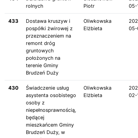
rolnych
Piotr
05-
433
Dostawa kruszyw i
Oliwkowska
202
pospółki żwirowej z
Elżbieta
05-
przeznaczeniem na
remont dróg
gruntowych
położonych na
terenie Gminy
Brudzeń Duży
430
Świadczenie usług
Oliwkowska
202
asystenta osobistego
Elżbieta
02-
osoby z
niepełnosprawnością,
będącej
mieszkańcem Gminy
Brudzeń Duży, w