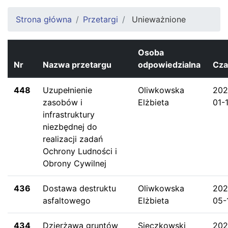
Strona główna
Przetargi
Unieważnione
Osoba
Nr
Nazwa przetargu
odpowiedzialna
Cza
448
Uzupełnienie
Oliwkowska
202
zasobów i
Elżbieta
01-
infrastruktury
niezbędnej do
realizacji zadań
Ochrony Ludności i
Obrony Cywilnej
436
Dostawa destruktu
Oliwkowska
202
asfaltowego
Elżbieta
05-
434
Dzierżawa gruntów
Sieczkowski
202