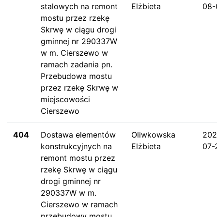
stalowych na remont
Elżbieta
08-
mostu przez rzekę
Skrwę w ciągu drogi
gminnej nr 290337W
w m. Cierszewo w
ramach zadania pn.
Przebudowa mostu
przez rzekę Skrwę w
miejscowości
Cierszewo
404
Dostawa elementów
Oliwkowska
202
konstrukcyjnych na
Elżbieta
07-
remont mostu przez
rzekę Skrwę w ciągu
drogi gminnej nr
290337W w m.
Cierszewo w ramach
przebudowy mostu