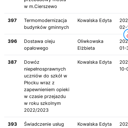
w m.Cierszewo
397
Termomodernizacja
Kowalska Edyta
202
budynków gminnych
02-
396
Dostawa oleju
Oliwkowska
202
opałowego
Elżbieta
01-
387
Dowóz
Kowalska Edyta
202
niepełnosprawnych
10-
uczniów do szkół w
Płocku wraz z
zapewnieniem opieki
w czasie przejazdu
w roku szkolnym
2022/2023
393
Świadczenie usług
Kowalska Edyta
202