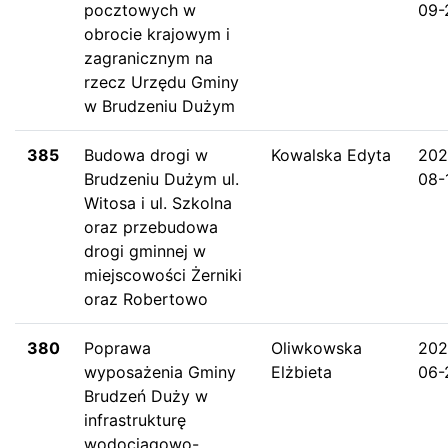
pocztowych w
09-
obrocie krajowym i
zagranicznym na
rzecz Urzędu Gminy
w Brudzeniu Dużym
385
Budowa drogi w
Kowalska Edyta
202
Brudzeniu Dużym ul.
08-
Witosa i ul. Szkolna
oraz przebudowa
drogi gminnej w
miejscowości Żerniki
oraz Robertowo
380
Poprawa
Oliwkowska
202
wyposażenia Gminy
Elżbieta
06-
Brudzeń Duży w
infrastrukturę
wodociągowo-