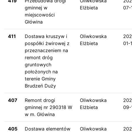
419
Przebudowa drogi
Oliwkowska
202
gminnej w
Elżbieta
07-
miejscowości
Główina
411
Dostawa kruszyw i
Oliwkowska
202
pospółki żwirowej z
Elżbieta
01-
przeznaczeniem na
remont dróg
gruntowych
położonych na
terenie Gminy
Brudzeń Duży
407
Remont drogi
Oliwkowska
202
gminnej nr 290318 W
Elżbieta
09-
w m. Główina
405
Dostawa elementów
Oliwkowska
202