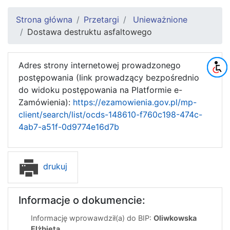
Strona główna
Przetargi
Unieważnione
Dostawa destruktu asfaltowego
Adres strony internetowej prowadzonego
postępowania (Iink prowadzący bezpośrednio
do widoku postępowania na Platformie e-
Zamówienia):
https://ezamowienia.gov.pl/mp-
client/search/list/ocds-148610-f760c198-474c-
4ab7-a51f-0d9774e16d7b
drukuj
Informacje o dokumencie:
Informację wprowawdził(a) do BIP:
Oliwkowska
Elżbieta